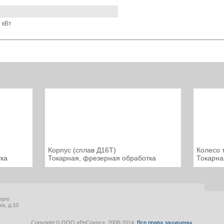
 кВт
Корпус (сплав Д16Т)
Колесо 
ка
Токарная, фрезерная обработка
Токарна
урге
а, д.10
Copyright © ООО «РеСоурс». 2008-2014.
Все права защищены
.