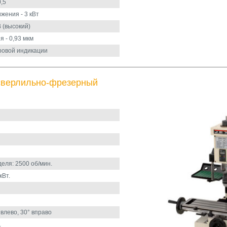
,5
жения - 3 кВт
В (высокий)
 - 0,93 мкм
ровой индикации
сверлильно-фрезерный
еля: 2500 об/мин.
кВт.
влево, 30° вправо
.