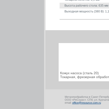
Высота рабочего стола: 635 мм
Выходная мощность (380 В): 1,1
Кожух насоса (сталь 20)
Токарная, фрезерная обработ
Металлообработка в Санкт-Петерб
ООО «РеСоурс». СПб, ул. Курчатов
email:
office@resource.com.ru