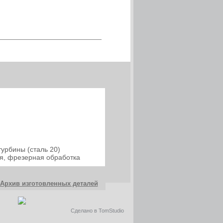
турбины (сталь 20)
я, фрезерная обработка
Архив изготовленных деталей
Сделано в TomStudio