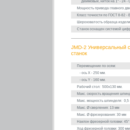
дюймовый, ниток на 1" - 24 - 0
Мощность привода главного дви
Класс точности по ГОСТ 8-82 - 
Шероховатость образца изделия
Станок оснащен системой циф
JMD-2 Универсальный 
станок
Перемещение по осям:
- ось X - 250 мм.
- ось Y - 160 мм.
Рабочий стол: 500х130 мм.
Макс. скорость вращения шпинд
Макс. мощность шпинделя: 0,5 
Макс. Ø сверления: 13 мм
Макс. Ø фрезерования: 30 мм
Наклон фрезерной головки: 45° 
Ход фрезерной головки: 300 мм